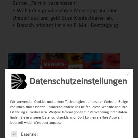
Button „Termin vereinbaren“.
• Wählt den gewünschten Messetag und eine
Uhrzeit aus und gebt Eure Kontaktdaten an.
• Danach erhaltet Ihr eine E-Mail-Bestätigung.
Mit dies
Datenschutzeinstellungen
Wir verwenden Cookies und andere Technologien auf unserer Website. Einige
von ihnen sind essenziell, während andere uns helfen, diese Website und Ihre
Erfahrung zu verbessern. Weitere Informationen zur Verwendung Ihrer Daten
finden Sie in unserer Datenschutzerklärung. Dort können sie Ihre Auswahl
jederzeit widerrufen oder anpassen.
Es folgt eine Liste der Service-Gruppen, für die eine Ei
Essenziell