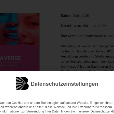
Datum:
26.01.2025
Uhrzeit:
10:00 Uhr – 15:00 Uhr
Wo:
Kreis- und Stadtsparkasse Kau
Du stehst vor deiner Berufsentsche
helfen dir: Am Berufs-Info-Tag 202
Ausbildungsberufe und Studienmögli
du dir deshalb unbedingt in den Kal
Sparkasse Allgäu in Kaufbeuren die
Der Eintritt ist frei. Wenn du dich da
vorbereiten willst, klick dich gerne
Datenschutzeinstellungen
http://www.azv.de/berufsinfotag
rwenden Cookies und andere Technologien auf unserer Website. Einige von ihnen 
ell, während andere uns helfen, diese Website und Ihre Erfahrung zu verbessern.
 Informationen zur Verwendung Ihrer Daten finden Sie in unserer Datenschutzerkl