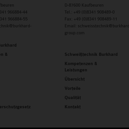
fbeuren
D-87600 Kaufbeuren
8341 966884-44
Tel.:
+49 (0)8341 908489-0
8341 966884-55
Fax:
+49 (0)8341 908489-11
echnik@burkhard-
Email:
schweisstechnik@burkhard
group.com
Burkhard
n &
Schweißtechnik Burkhard
Kompetenzen &
Leistungen
Übersicht
Vorteile
Qualität
erschutzgesetz
Kontakt