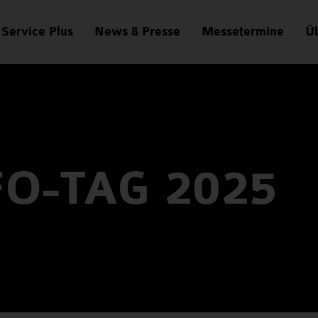
Service Plus
News & Presse
Messetermine
Üb
O-TAG 2025