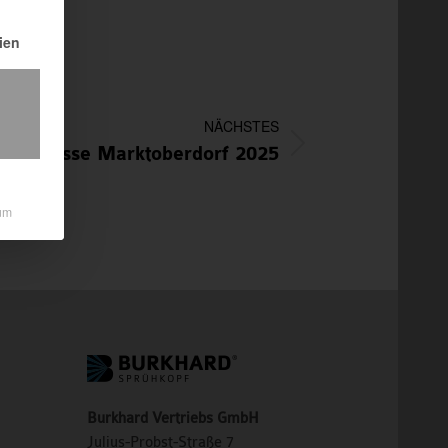
rden kann. Die erste Service-Gruppe ist essenziell und kann nicht abgewä
ien
NÄCHSTES
ungsmesse Marktoberdorf 2025
um
Burkhard Vertriebs GmbH
Julius-Probst-Straße 7