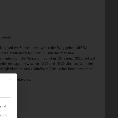
fbeuren
idung und weißt noch nicht, wohin der Weg gehen soll? Wir
5 in Kaufbeuren stellen über 60 Unternehmen ihre
chkeiten vor. Die Messe am Sonntag, 26. Januar 2025, solltest
ender eintragen. Zwischen 10.00 und 15.00 Uhr hast du in der
 Möglichkeit, deinen zukünftigen Arbeitgeber kennenzulernen.
rauf
 durch das Metaverse.
Mit diesem Button wird der Dialog geschlossen. Seine Funktionalität ist iden
sind
ärung.