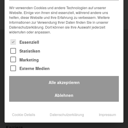
Wir verwenden Cookies und andere Technologien auf unserer
Website. Einige von ihnen sind essenziell, während andere uns
helfen, diese Website und Ihre Erfahrung zu verbessern. Weitere
Informationen zur Verwendung Ihrer Daten finden Sie in unserer
Datenschutzerklärung. Dort können sie Ihre Auswahl jederzeit
widerrufen oder anpassen.
Es folgt eine Liste der Service-Gruppen, für die eine Einwilligung
Essenziell
Statistiken
Marketing
Burkhard Group
Externe Medien
Email:
info@burkhard-group.com
Alle akzeptieren
Service Plus
Ablehnen
News & Presse
Messetermine
Cookie-Details
Datenschutzerklärung
Impressum
Über uns
Karriere