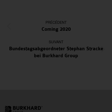
Navigation
PRÉCÉDENT
article
Article
Coming 2020
précédent
:
SUIVANT
Bundestagsabgeordneter Stephan Stracke
Article
bei Burkhard Group
suivant
: