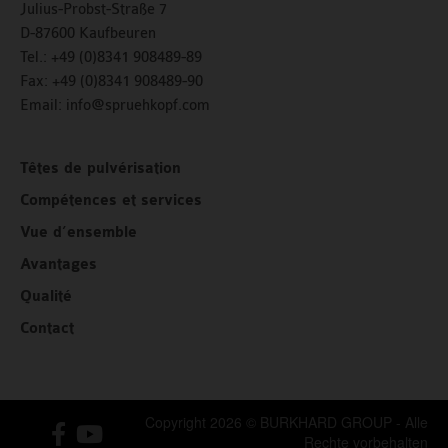
Julius-Probst-Straße 7
D-87600 Kaufbeuren
Tel.: +49 (0)8341 908489-89
Fax:
+49 (0)8341 908489-90
Email:
info@spruehkopf.com
Têtes de pulvérisation
Compétences et services
Vue d’ensemble
Avantages
Qualité
Contact
Copyright 2026 © BURKHARD GROUP - Alle
Rechte vorbehalten