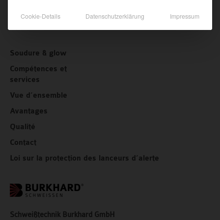
Fax:
+49 (0)8341 966884-55
Cookie-Details
Datenschutzerklärung
Impressum
Email:
loettechnik@burkhard-group.com
Soudure & glow
Compétences et
services
Vue d’ensemble
Avantages
Qualité
Contact
Loi sur la protection des lanceurs d’alerte
Schweißtechnik Burkhard GmbH