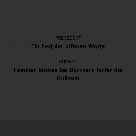
Navigation
PRÉCÉDENT
article
Article
Ein Fest der offenen Worte
précédent
:
SUIVANT
Familien blicken bei Burkhard hinter die
Article
Kulissen
suivant
: