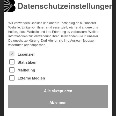
Datenschutzeinstellungen
News & Presse
Messetermine
Wir verwenden Cookies und andere Technologien auf unserer
Über uns
Website. Einige von ihnen sind essenziell, während andere uns
Karriere
helfen, diese Website und Ihre Erfahrung zu verbessern. Weitere
Informationen zur Verwendung Ihrer Daten finden Sie in unserer
Kontakt
Datenschutzerklärung. Dort können sie Ihre Auswahl jederzeit
widerrufen oder anpassen.
Es folgt eine Liste der Service-Gruppen, für die eine Einwilligung
Essenziell
Statistiken
Löttechnik Burkhard GmbH & Co. KG
Marketing
Julius-Probst-Straße 9
Externe Medien
D-87600 Kaufbeuren
Tel.:
+49 (0)8341 966884-44
Alle akzeptieren
Fax:
+49 (0)8341 966884-55
Email:
loettechnik@burkhard-group.com
Ablehnen