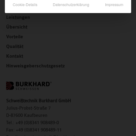
Löttechnik Burkhard
Cookie-Details
Datenschutzerklärung
Impressum
Kompetenzen &
Leistungen
Übersicht
Vorteile
Qualität
Kontakt
Hinweisgeberschutzgesetz
Schweißtechnik Burkhard GmbH
Julius-Probst-Straße 7
D-87600 Kaufbeuren
Tel.:
+49 (0)8341 908489-0
Fax:
+49 (0)8341 908489-11