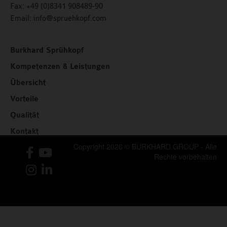
Fax:
+49 (0)8341 908489-90
Email:
info@spruehkopf.com
Burkhard Sprühkopf
Kompetenzen & Leistungen
Übersicht
Vorteile
Qualität
Kontakt
Copyright 2026 © BURKHARD GROUP - Alle
Rechte vorbehalten
Impressum
Datenschutz­erklärung