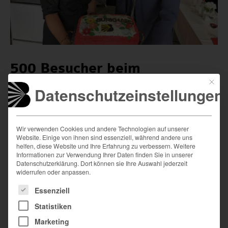
500 Besucher beim
Familientag
Mit die
Datenschutzeinstellungen
Dem Wunsch vieler Mitarbeiter, dass Ihre Angehörigen einmal die
Arbeitsplätze anschauen dürfen, wurde das Inhaberehepaar Jürgen
Wir verwenden Cookies und andere Technologien auf unserer
und Tanja Burkhard am Familientag gerecht. Sie begrüßten in den
Website. Einige von ihnen sind essenziell, während andere uns
helfen, diese Website und Ihre Erfahrung zu verbessern. Weitere
Produktionshallen an der Julius-Probst-Straße in Kaufbeuren über 500
Informationen zur Verwendung Ihrer Daten finden Sie in unserer
Besucher.
vollen Artikel lesen
Datenschutzerklärung. Dort können sie Ihre Auswahl jederzeit
widerrufen oder anpassen.
Es folgt eine Liste der Service-Gruppen, für die eine Einwilligung
Essenziell
Veröffentlicht in der Bayerisch-Schwäbischen Wirtschaft, Ausgabe
Statistiken
11/2018
Marketing