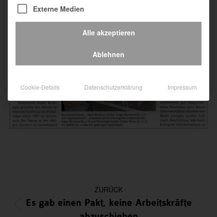
Externe Medien
Alle akzeptieren
Ablehnen
Cookie-Details
Datenschutzerklärung
Impressum
Kommentarnavigation
ZURÜCK
Es gab einen Pakt, keine Arbeitskräfte
Vorheriger
abzuschieben